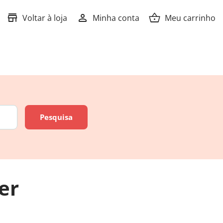
store
person
shopping_basket
Voltar à loja
Minha conta
Meu carrinho
er