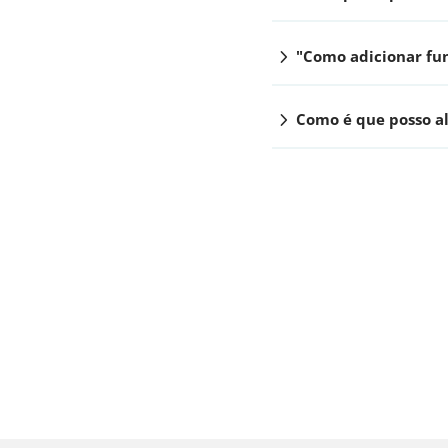
chevron_right
"Como adicionar fu
chevron_right
Como é que posso a