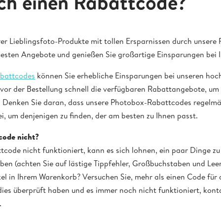
ich einen Rabattcode?
hrer Lieblingsfoto-Produkte mit tollen Ersparnissen durch unsere
euesten Angebote und genießen Sie großartige Einsparungen bei 
abattcodes
können Sie erhebliche Einsparungen bei unseren ho
vor der Bestellung schnell die verfügbaren Rabattangebote, um s
n. Denken Sie daran, dass unsere Photobox-Rabattcodes regelmäß
ei, um denjenigen zu finden, der am besten zu Ihnen passt.
code nicht?
code nicht funktioniert, kann es sich lohnen, ein paar Dinge z
en (achten Sie auf lästige Tippfehler, Großbuchstaben und Leer
tikel in Ihrem Warenkorb? Versuchen Sie, mehr als einen Code für 
ies überprüft haben und es immer noch nicht funktioniert, konta
.