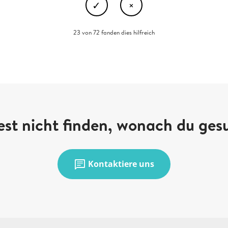
23 von 72 fanden dies hilfreich
st nicht finden, wonach du ges
chat
Kontaktiere uns