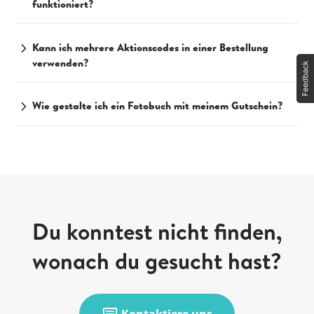
funktioniert?
chevron_right
Kann ich mehrere Aktionscodes in einer Bestellung
verwenden?
chevron_right
Wie gestalte ich ein Fotobuch mit meinem Gutschein?
Du konntest nicht finden,
wonach du gesucht hast?